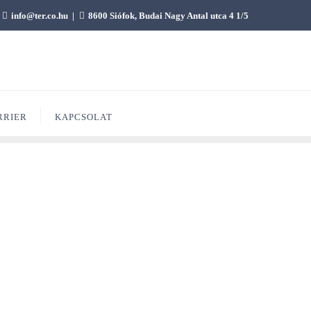
info@ter.co.hu
8600 Siófok, Budai Nagy Antal utca 4 1/5
RRIER
KAPCSOLAT